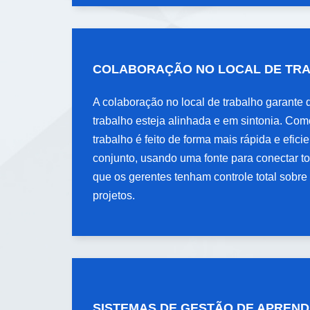
COLABORAÇÃO NO LOCAL DE
COLABORAÇÃO NO LOCAL DE TR
TRABALHO
A colaboração no local de trabalho garante 
A colaboração no local de trabalho garante 
trabalho esteja alinhada e em sintonia. Com
trabalho esteja alinhada e em sintonia. Com
trabalho é feito de forma mais rápida e efici
trabalho é feito de forma mais rápida e efici
conjunto, usando uma fonte para conectar t
conjunto, usando uma fonte para conectar t
que os gerentes tenham controle total sobre
que os gerentes tenham controle total sobre
projetos.
projetos.
SISTEMAS DE GESTÃO DE
SISTEMAS DE GESTÃO DE APREN