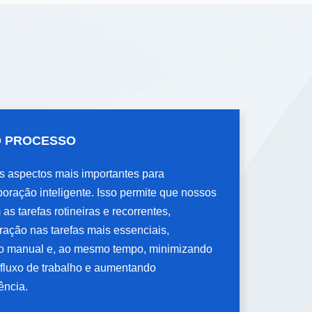
O
 PROCESSO
s aspectos mais importantes para
s aspectos mais importantes para
oração inteligente. Isso permite que nossos
oração inteligente. Isso permite que nossos
as tarefas rotineiras e recorrentes,
as tarefas rotineiras e recorrentes,
ração nas tarefas mais essenciais,
ração nas tarefas mais essenciais,
rço manual e, ao mesmo tempo, minimizando
rço manual e, ao mesmo tempo, minimizando
 fluxo de trabalho e aumentando
 fluxo de trabalho e aumentando
ência.
ência.