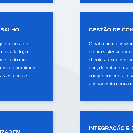
GESTÃO DE CO
ABALHO
GESTÃO DE CO
EMPRESARIAL
que a força de
O trabalho é otimiza
que a força de
O trabalho é otimiza
o resultado, o
de um sistema para o
o resultado, o
de um sistema para o
ente, tudo em
cliente aumentem si
ente, tudo em
cliente aumentem si
odos e garantindo
que, de outra forma, 
odos e garantindo
que, de outra forma, 
 as equipes e
compreender e alinh
 as equipes e
compreender e alinh
alinhamento com a 
alinhamento com a 
INTEGRAÇÃO E
INTEGRAÇÃO E
DIZAGEM