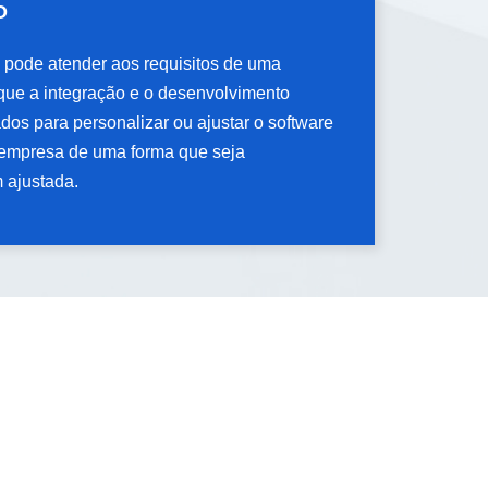
O
O
 pode atender aos requisitos de uma
 pode atender aos requisitos de uma
que a integração e o desenvolvimento
que a integração e o desenvolvimento
os para personalizar ou ajustar o software
os para personalizar ou ajustar o software
empresa de uma forma que seja
empresa de uma forma que seja
 ajustada.
 ajustada.