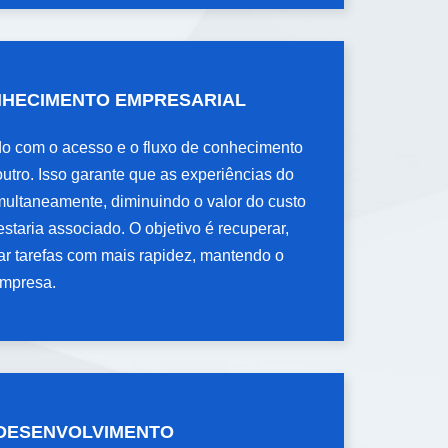
NHECIMENTO
NHECIMENTO EMPRESARIAL
do com o acesso e o fluxo de conhecimento
do com o acesso e o fluxo de conhecimento
utro. Isso garante que as experiências do
utro. Isso garante que as experiências do
multaneamente, diminuindo o valor do custo
multaneamente, diminuindo o valor do custo
estaria associado. O objetivo é recuperar,
estaria associado. O objetivo é recuperar,
ar tarefas com mais rapidez, mantendo o
ar tarefas com mais rapidez, mantendo o
empresa.
empresa.
 DESENVOLVIMENTO
 DESENVOLVIMENTO