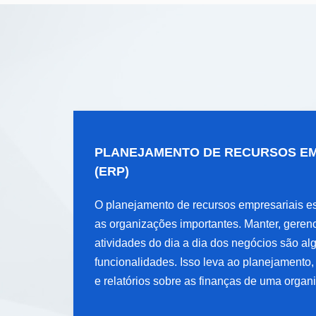
PLANEJAMENTO DE RECURSOS EM
PLANEJAMENTO DE RECURSOS
(ERP)
EMPRESARIAIS (ERP)
O planejamento de recursos empresariais es
O planejamento de recursos empresariais es
as organizações importantes. Manter, gerenci
as organizações importantes. Manter, gerenci
atividades do dia a dia dos negócios são a
atividades do dia a dia dos negócios são a
funcionalidades. Isso leva ao planejamento,
funcionalidades. Isso leva ao planejamento,
e relatórios sobre as finanças de uma organ
e relatórios sobre as finanças de uma organ