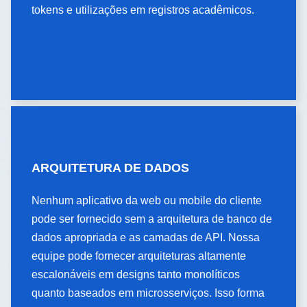
tokens e utilizações em registros acadêmicos.
tokens e utilizações em registros acadêmicos.
ARQUITETURA DE DADOS
ARQUITETURA DE
DADOS
Nenhum aplicativo da web ou mobile do cliente
pode ser fornecido sem a arquitetura de banco de
Nenhum aplicativo da web ou mobile do cliente
pode ser fornecido sem a arquitetura de banco de
dados apropriada e as camadas de API. Nossa
dados apropriada e as camadas de API. Nossa
equipe pode fornecer arquiteturas altamente
equipe pode fornecer arquiteturas altamente
escalonáveis em designs tanto monolíticos
escalonáveis em designs tanto monolíticos
quanto baseados em microsserviços. Isso forma
quanto baseados em microsserviços. Isso forma