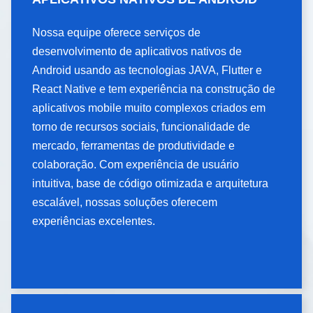
APLICATIVOS NATIVOS DE
ANDROID
Nossa equipe oferece serviços de
desenvolvimento de aplicativos nativos de
Nossa equipe oferece serviços de
desenvolvimento de aplicativos nativos de
Android usando as tecnologias JAVA, Flutter e
Android usando as tecnologias JAVA, Flutter e
React Native e tem experiência na construção de
React Native e tem experiência na construção de
aplicativos mobile muito complexos criados em
aplicativos mobile muito complexos criados em
torno de recursos sociais, funcionalidade de
torno de recursos sociais, funcionalidade de
mercado, ferramentas de produtividade e
mercado, ferramentas de produtividade e
colaboração. Com experiência de usuário
colaboração. Com experiência de usuário
intuitiva, base de código otimizada e arquitetura
intuitiva, base de código otimizada e arquitetura
escalável, nossas soluções oferecem
escalável, nossas soluções oferecem
experiências excelentes.
experiências excelentes.