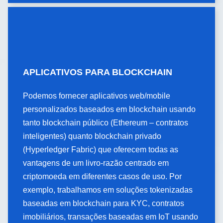
APLICATIVOS PARA BLOCKCHAIN
APLICATIVOS PARA
BLOCKCHAIN
Podemos fornecer aplicativos web/mobile
personalizados baseados em blockchain usando
Podemos fornecer aplicativos web/mobile
personalizados baseados em blockchain usando
tanto blockchain público (Ethereum – contratos
tanto blockchain público (Ethereum – contratos
inteligentes) quanto blockchain privado
inteligentes) quanto blockchain privado
(Hyperledger Fabric) que oferecem todas as
(Hyperledger Fabric) que oferecem todas as
vantagens de um livro-razão centrado em
vantagens de um livro-razão centrado em
criptomoeda em diferentes casos de uso. Por
criptomoeda em diferentes casos de uso. Por
exemplo, trabalhamos em soluções tokenizadas
exemplo, trabalhamos em soluções tokenizadas
baseadas em blockchain para KYC, contratos
baseadas em blockchain para KYC, contratos
imobiliários, transações baseadas em IoT usando
imobiliários, transações baseadas em IoT usando