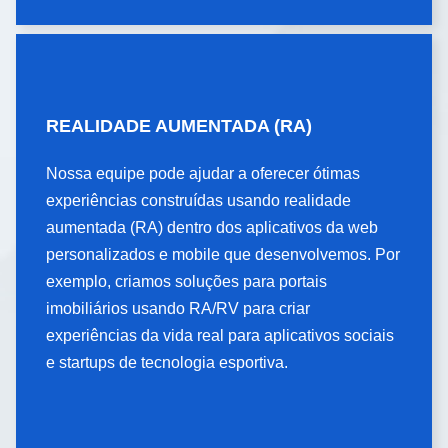
REALIDADE AUMENTADA
REALIDADE AUMENTADA (RA)
(RA)
Nossa equipe pode ajudar a oferecer ótimas
Nossa equipe pode ajudar a oferecer ótimas
experiências construídas usando realidade
experiências construídas usando realidade
aumentada (RA) dentro dos aplicativos da web
aumentada (RA) dentro dos aplicativos da web
personalizados e mobile que desenvolvemos. Por
personalizados e mobile que desenvolvemos. Por
exemplo, criamos soluções para portais
exemplo, criamos soluções para portais
imobiliários usando RA/RV para criar
imobiliários usando RA/RV para criar
experiências da vida real para aplicativos sociais
experiências da vida real para aplicativos sociais
e startups de tecnologia esportiva.
e startups de tecnologia esportiva.