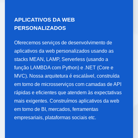
APLICATIVOS DA WEB
APLICATIVOS DA WEB
PERSONALIZADOS
PERSONALIZADOS
Oferecemos serviços de desenvolvimento de
Oferecemos serviços de desenvolvimento de
aplicativos da web personalizados usando as
aplicativos da web personalizados usando as
stacks MEAN, LAMP, Serverless (usando a
stacks MEAN, LAMP, Serverless (usando a
função LAMBDA com Python) e .NET (Core e
função LAMBDA com Python) e .NET (Core e
MVC). Nossa arquitetura é escalável, construída
MVC). Nossa arquitetura é escalável, construída
em torno de microsserviços com camadas de API
em torno de microsserviços com camadas de API
rápidas e eficientes que atendem às expectativas
rápidas e eficientes que atendem às expectativas
mais exigentes. Construímos aplicativos da web
mais exigentes. Construímos aplicativos da web
em torno de BI, mercados, ferramentas
em torno de BI, mercados, ferramentas
empresariais, plataformas sociais etc.
empresariais, plataformas sociais etc.