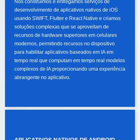
Nós construímos e entregamos serviços de
desenvolvimento de aplicativos nativos de iOS
Nós construímos e entregamos serviços de
desenvolvimento de aplicativos nativos de iOS
usando SWIFT, Flutter e React Native e criamos
usando SWIFT, Flutter e React Native e criamos
soluções complexas que se aproveitam de
soluções complexas que se aproveitam de
recursos de hardware superiores em celulares
recursos de hardware superiores em celulares
modernos, permitindo recursos no dispositivo
modernos, permitindo recursos no dispositivo
para habilitar aplicativos baseados em IA em
para habilitar aplicativos baseados em IA em
tempo real que computam em tempo real modelos
tempo real que computam em tempo real modelos
complexos de IA proporcionando uma experiência
complexos de IA proporcionando uma experiência
abrangente no aplicativo.
abrangente no aplicativo.
APLICATIVOS NATIVOS DE ANDROID