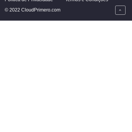
© 2022 CloudPrimero.com
^