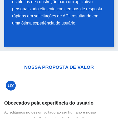
os blocos de construção para um aplicativo
os blocos de construção para um aplicativo
personalizado eficiente com tempos de resposta
personalizado eficiente com tempos de resposta
rápidos em solicitações de API, resultando em
rápidos em solicitações de API, resultando em
uma ótima experiência do usuário.
uma ótima experiência do usuário.
NOSSA PROPOSTA DE VALOR
Obcecados pela experiência do usuário
Acreditamos no design voltado ao ser humano e nossa