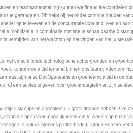
cturen en teamsamenstelling kunnen we financiële voordelen b
ms te garanderen. Dit helpt bij het onder controle houden van de
sneller op te leveren en de concurrentie voor te blijven en aan
elle mobilisatie in combinatie
met snelle schaalbaarheid
startu
n te vermijden van het wachten op het vinden van het juiste tale
als met verschillende technologische achtergronden en expertis
shoek, kunnen we altijd iemand binnen ons team vinden om fris
aarnaast zijn onze DevOps-teams en
groeiteams altijd in de buu
tuur
of
een advies te geven over groeistrategieën en zijn ze slec
zonderlijke startups en oprichters die grote dromen hebben. Om h
s, staan we open voor mogelijkheden om te werken op basis va
n vermogen
in natura. Met ons
partnerbedrijf,
‘Cloud Primero
Vent
EUR 250.000 in startups in een vroeg stadium of kunnen we di