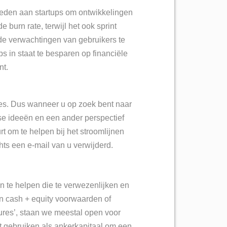
ieden aan startups om ontwikkelingen
 burn rate, terwijl het ook sprint
 de verwachtingen van gebruikers te
ps in staat te besparen op financiële
nt.
es.
Dus wanneer u op zoek bent naar
se ideeën en een ander perspectief
rt om te helpen bij het stroomlijnen
hts een e-mail van u verwijderd.
en te helpen die te verwezenlijken en
n cash + equity voorwaarden of
ures’,
staan we meestal open voor
t gebruiken als ankerkapitaal om een