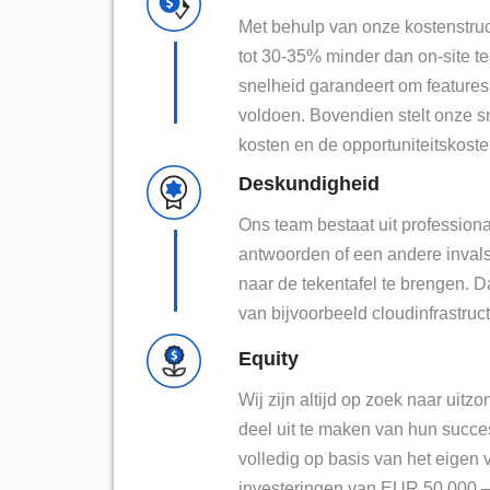
Met behulp van onze kostenstru
tot 30-35% minder dan on-site tea
snelheid garandeert om features 
voldoen. Bovendien stelt onze sn
kosten en de opportuniteitskoste
Deskundigheid
Ons team bestaat uit profession
antwoorden of een
andere inval
naar de
tekentafel te
brengen
. D
van bijvoorbeeld cloudinfrastruc
Equity
Wij zijn altijd op zoek naar uit
deel uit te maken van hun succe
volledig op basis van het eige
investeringen van EUR 50.000 – 