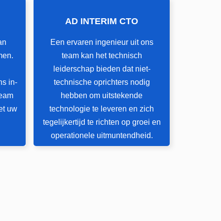
AD INTERIM CTO
AD INTERIM CTO
an
Een ervaren ingenieur uit ons
an
Een ervaren ingenieur uit ons
men.
team kan het technisch
men.
team kan het technisch
leiderschap bieden dat niet-
leiderschap bieden dat niet-
s in-
technische oprichters nodig
s in-
technische oprichters nodig
team
hebben om
uitstekende
team
hebben om
uitstekende
et uw
technologie te leveren
en zich
et uw
technologie te leveren
en zich
tegelijkertijd te richten op groei en
tegelijkertijd te richten op groei en
operationele uitmuntendheid.
operationele uitmuntendheid.