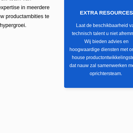
expertise in meerdere
EXTRA RESOURCES
EXTRA RESOURCES
w productambities te
 hypergroei.
Laat de beschikbaarheid v
Laat de beschikbaarheid v
technisch talent u niet afrem
technisch talent u niet afrem
Wij bieden advies en
Wij bieden advies en
hoogwaardige diensten met on
hoogwaardige diensten met on
house productontwikkelings
house productontwikkelings
dat nauw zal samenwerken m
dat nauw zal samenwerken m
oprichtersteam.
oprichtersteam.