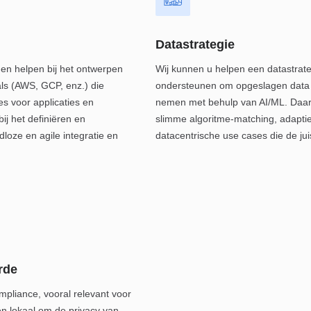
Datastrategie
 en helpen bij het ontwerpen
Wij kunnen u helpen een datastrate
als (AWS, GCP, enz.) die
ondersteunen om opgeslagen data te
es voor applicaties en
nemen met behulp van AI/ML. Daarn
ij het definiëren en
slimme algoritme-matching, adaptie
oze en agile integratie en
datacentrische use cases die de ju
rde
mpliance, vooral relevant voor
en lokaal om de privacy van