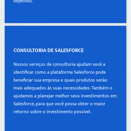
objetivos.
Learn more >
CONSULTORIA DE SALESFORCE
CONSULTORIA DE SALESFORCE
Nossos serviços de consultoria ajudam você a
Nossos serviços de consultoria ajudam você a
identificar como a plataforma Salesforce pode
identificar como a plataforma Salesforce pode
beneficiar sua empresa e quais produtos serão
beneficiar sua empresa e quais produtos serão
mais adequados às suas necessidades. Também o
mais adequados às suas necessidades. Também o
ajudamos a planejar melhor seus investimentos em
Salesforce, para que você possa obter o maior
ajudamos a planejar melhor seus investimentos em
retorno sobre o investimento possível.
Salesforce, para que você possa obter o maior
retorno sobre o investimento possível.
Learn more >