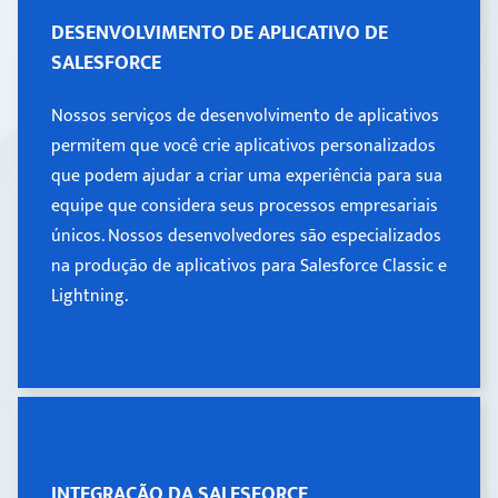
DESENVOLVIMENTO DE
DESENVOLVIMENTO DE APLICATIVO DE
APLICATIVO DE SALESFORCE
SALESFORCE
Nossos serviços de desenvolvimento de aplicativos
Nossos serviços de desenvolvimento de aplicativos
permitem que você crie aplicativos personalizados
permitem que você crie aplicativos personalizados
que podem ajudar a criar uma experiência para sua
que podem ajudar a criar uma experiência para sua
equipe que considera seus processos empresariais
equipe que considera seus processos empresariais
únicos. Nossos desenvolvedores são especializados
na produção de aplicativos para Salesforce Classic e
únicos. Nossos desenvolvedores são especializados
Lightning.
na produção de aplicativos para Salesforce Classic e
Lightning.
Learn more >
INTEGRAÇÃO DA SALESFORCE
INTEGRAÇÃO DA SALESFORCE