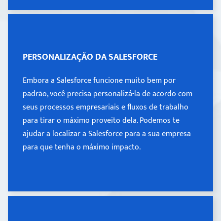
PERSONALIZAÇÃO DA SALESFORCE
PERSONALIZAÇÃO DA SALESFORCE
Embora a Salesforce funcione muito bem por
Embora a Salesforce funcione muito bem por
padrão, você precisa personalizá-la de acordo com
padrão, você precisa personalizá-la de acordo com
seus processos empresariais e fluxos de trabalho
seus processos empresariais e fluxos de trabalho
para tirar o máximo proveito dela. Podemos te
para tirar o máximo proveito dela. Podemos te
ajudar a localizar a Salesforce para a sua empresa
para que tenha o máximo impacto.
ajudar a localizar a Salesforce para a sua empresa
para que tenha o máximo impacto.
Learn more >