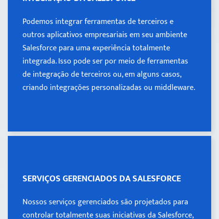
Podemos integrar ferramentas de terceiros e
Podemos integrar ferramentas de terceiros e
outros aplicativos empresariais em seu ambiente
outros aplicativos empresariais em seu ambiente
Salesforce para uma experiência totalmente
Salesforce para uma experiência totalmente
integrada. Isso pode ser por meio de ferramentas
integrada. Isso pode ser por meio de ferramentas
de integração de terceiros ou, em alguns casos,
criando integrações personalizadas ou middleware.
de integração de terceiros ou, em alguns casos,
criando integrações personalizadas ou middleware.
Learn more >
SERVIÇOS GERENCIADOS DA
SALESFORCE
SERVIÇOS GERENCIADOS DA SALESFORCE
Nossos serviços gerenciados são projetados para
Nossos serviços gerenciados são projetados para
controlar totalmente suas iniciativas da Salesforce,
controlar totalmente suas iniciativas da Salesforce,