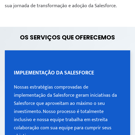
sua jornada de transformação e adoção da Salesforce.
OS SERVIÇOS QUE OFERECEMOS
IMPLEMENTAÇÃO DA SALESFORCE
IMPLEMENTAÇÃO DA SALESFORCE
Nossas estratégias comprovadas de
Nossas estratégias comprovadas de
implementação da Salesforce geram iniciativas da
implementação da Salesforce geram iniciativas da
Salesforce que aproveitam ao máximo o seu
Salesforce que aproveitam ao máximo o seu
investimento. Nosso processo é totalmente
investimento. Nosso processo é totalmente
inclusivo e nossa equipe trabalha em estreita
colaboração com sua equipe para cumprir seus
inclusivo e nossa equipe trabalha em estreita
objetivos.
colaboração com sua equipe para cumprir seus