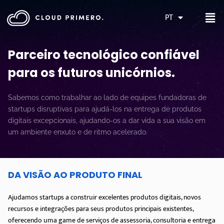
PT
Parceiro tecnológico confiável
para os futuros unicórnios
.
Sabemos como trabalhar ao lado de equipes fundadoras de
startups disruptivas para ajudá-los na entrega de produtos
digitais excepcionais, ajudando-os a dar vida a sua visão em
um ambiente enxuto e de ritmo acelerado.
DA VISÃO AO PRODUTO FINAL
Ajudamos startups a construir excelentes produtos digitais, novos
recursos e integrações para seus produtos principais existentes,
oferecendo uma game de serviços de assessoria, consultoria e entrega