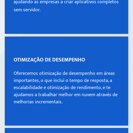
ajudando as empresas a criar aplicativos completos
ajudando as empresas a criar aplicativos completos
sem servidor.
sem servidor.
OTIMIZAÇÃO DE DESEMPENHO
OTIMIZAÇÃO DE DESEMPENHO
Oferecemos otimização de desempenho em áreas
Oferecemos otimização de desempenho em áreas
importantes, o que inclui o tempo de resposta, a
importantes, o que inclui o tempo de resposta, a
escalabilidade e otimização de rendimento, e te
escalabilidade e otimização de rendimento, e te
ajudamos a trabalhar melhor em nuvem através de
ajudamos a trabalhar melhor em nuvem através de
melhorias incrementais.
melhorias incrementais.