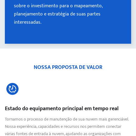
sobre o investimento para o mapeamento,
sobre o investimento para o mapeamento,
planejamento e estratégia de suas partes
planejamento e estratégia de suas partes
interessadas..
interessadas.
NOSSA PROPOSTA DE VALOR
Estado do equipamento principal em tempo real
Tornamos o processo de manutenção de sua nuvem mais gerenciável.
Nossa experiência, capacidades e recursos nos permitem conectar
várias fontes de entrada à nuvem, ajudando as organizações com