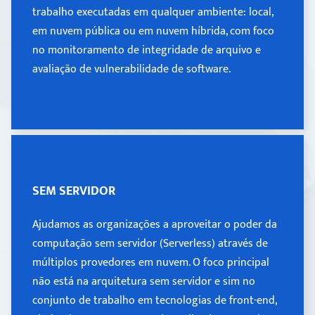
trabalho executadas em qualquer ambiente: local,
trabalho executadas em qualquer ambiente: local,
em nuvem pública ou em nuvem híbrida, com foco
em nuvem pública ou em nuvem híbrida, com foco
no monitoramento de integridade de arquivo e
no monitoramento de integridade de arquivo e
avaliação de vulnerabilidade de software.
avaliação de vulnerabilidade de software.
SEM SERVIDOR
SEM SERVIDOR
Ajudamos as organizações a aproveitar o poder da
Ajudamos as organizações a aproveitar o poder da
computação sem servidor (Serverless) através de
computação sem servidor (Serverless) através de
múltiplos provedores em nuvem. O foco principal
múltiplos provedores em nuvem. O foco principal
não está na arquitetura sem servidor e sim no
não está na arquitetura sem servidor e sim no
conjunto de trabalho em tecnologias de front-end,
conjunto de trabalho em tecnologias de front-end,