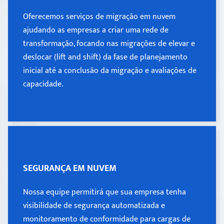
Oferecemos serviços de migração em nuvem
Oferecemos serviços de migração em nuvem
ajudando as empresas a criar uma rede de
ajudando as empresas a criar uma rede de
transformação, focando nas migrações de elevar e
transformação, focando nas migrações de elevar e
deslocar (lift and shift) da fase de planejamento
deslocar (lift and shift) da fase de planejamento
inicial até a conclusão da migração e avaliações de
inicial até a conclusão da migração e avaliações de
capacidade.
capacidade.
SEGURANÇA EM NUVEM
SEGURANÇA EM NUVEM
Nossa equipe permitirá que sua empresa tenha
Nossa equipe permitirá que sua empresa tenha
visibilidade de segurança automatizada e
visibilidade de segurança automatizada e
monitoramento de conformidade para cargas de
monitoramento de conformidade para cargas de