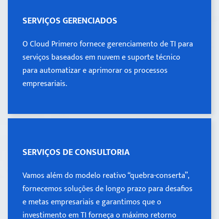
SERVIÇOS GERENCIADOS
SERVIÇOS GERENCIADOS
O Cloud Primero fornece gerenciamento de TI para
O Cloud Primero fornece gerenciamento de TI para
serviços baseados em nuvem e suporte técnico
serviços baseados em nuvem e suporte técnico
para automatizar e aprimorar os processos
para automatizar e aprimorar os processos
empresariais.
empresariais.
SERVIÇOS DE CONSULTORIA
SERVIÇOS DE CONSULTORIA
Vamos além do modelo reativo “quebra-conserta”,
Vamos além do modelo reativo “quebra-conserta”,
fornecemos soluções de longo prazo para desafios
fornecemos soluções de longo prazo para desafios
e metas empresariais e garantimos que o
e metas empresariais e garantimos que o
investimento em TI forneça o máximo retorno
investimento em TI forneça o máximo retorno